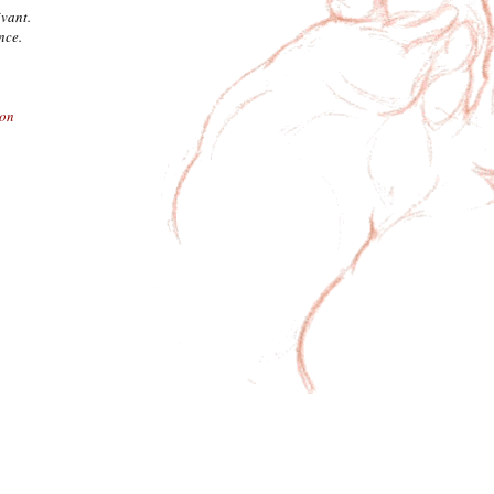
ivant.
nce.
ion